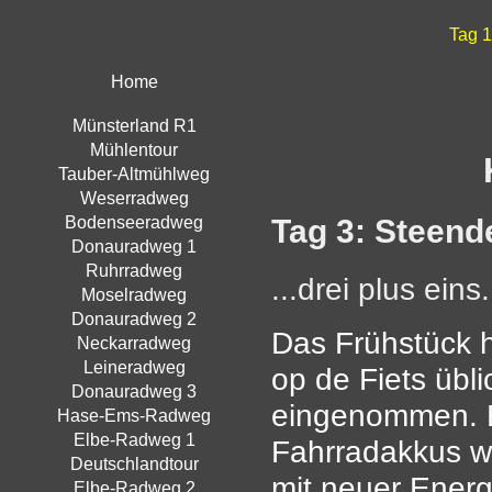
Tag 1
Home
Münsterland R1
Mühlentour
Tauber-Altmühlweg
Weserradweg
Tag 3: Steende
Bodenseeradweg
Donauradweg 1
Ruhrradweg
...drei plus eins.
Moselradweg
Donauradweg 2
Das Frühstück h
Neckarradweg
Leineradweg
op de Fiets übl
Donauradweg 3
eingenommen. E
Hase-Ems-Radweg
Elbe-Radweg 1
Fahrradakkus w
Deutschlandtour
mit neuer Energ
Elbe-Radweg 2