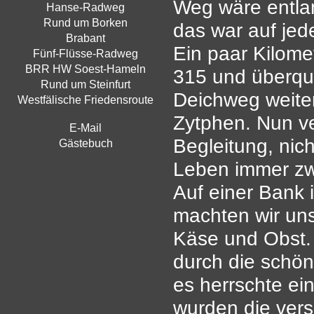
Weg wäre entla
Hanse-Radweg
Rund um Borken
das war auf jed
Brabant
Ein paar Kilome
Fünf-Flüsse-Radweg
BRR HW Soest-Hameln
315 und überque
Rund um Steinfurt
Deichweg weiter
Westfälische Friedensroute
Zytphen. Nun ve
E-Mail
Begleitung, nic
Gästebuch
Leben immer zw
Auf einer Bank 
machten wir uns
Käse und Obst.
durch die schön
es herrschte ei
wurden die ver