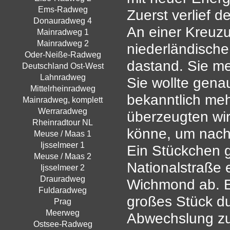
Ems-Radweg
Zuerst verlief d
Donauradweg 4
An einer Kreuzu
Mainradweg 1
Mainradweg 2
niederländische
Oder-Neiße-Radweg
dastand. Sie me
Deutschland Ost-West
Lahnradweg
Sie wollte gena
Mittelrheinradweg
bekanntlich me
Mainradweg, komplett
Werraradweg
überzeugten wir
Rheinradtour NL
könne, um nach
Meuse / Maas 1
Ijsselmeer 1
Ein Stückchen 
Meuse / Maas 2
Nationalstraße 
Ijsselmeer 2
Drauradweg
Wichmond ab. Er
Fuldaradweg
großes Stück d
Prag
Meerweg
Abwechslung zu
Ostsee-Radweg