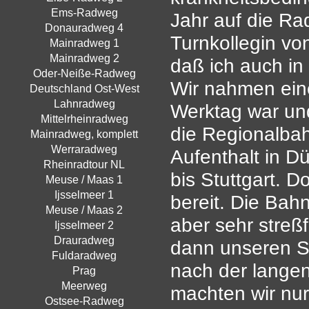
Ems-Radweg
Jahr auf die Rad
Donauradweg 4
Turnkollegin von
Mainradweg 1
Mainradweg 2
daß ich auch in
Oder-Neiße-Radweg
Wir nahmen eine
Deutschland Ost-West
Lahnradweg
Werktag war un
Mittelrheinradweg
die Regionalbah
Mainradweg, komplett
Werraradweg
Aufenthalt in D
Rheinradtour NL
bis Stuttgart. 
Meuse / Maas 1
Ijsselmeer 1
bereit. Die Bahn
Meuse / Maas 2
aber sehr streß
Ijsselmeer 2
Drauradweg
dann unseren St
Fuldaradweg
nach der langen
Prag
Meerweg
machten wir nur
Ostsee-Radweg