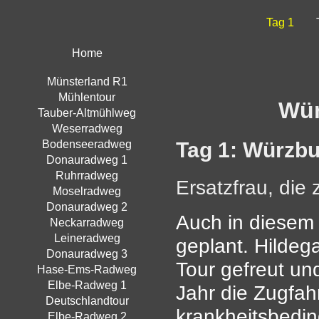
Tag 1
Home
Münsterland R1
Mühlentour
Wür
Tauber-Altmühlweg
Weserradweg
Tag 1: Würzbu
Bodenseeradweg
Donauradweg 1
Ruhrradweg
Ersatzfrau, die z
Moselradweg
Donauradweg 2
Auch in diesem 
Neckarradweg
Leineradweg
geplant. Hildeg
Donauradweg 3
Tour gefreut u
Hase-Ems-Radweg
Elbe-Radweg 1
Jahr die Zugfah
Deutschlandtour
krankheitsbedin
Elbe-Radweg 2